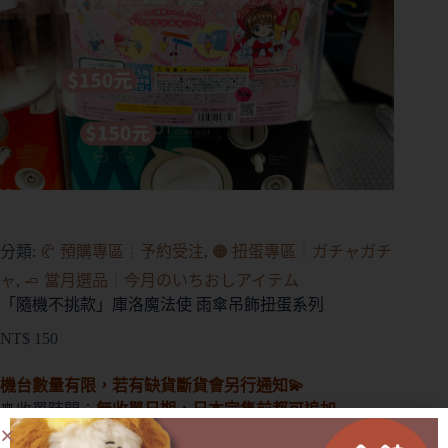
分類:
🥐 預購專區┊予約受注
,
🟠 扭蛋專區┊ガチャガチ
ャ
,
🧈 當月選品┊今月のいちおしアイテム
「隨機不挑款」庫洛魔法使 雨傘吊飾扭蛋系列
NT$
150
機台數量有限，若有缺貨斷貨會另行通知💫
🎐收單時間：
無收單日期，日本完售前都可追加