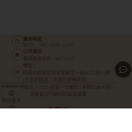
營業時間
MON. - FRI. 10:00- 22:00
公司資訊
驀遡有限公司 | 90572628
地址：
桃園市桃園區同安里藝文一街86之1號15樓
(不對外開放，不提供現場取貨)
菠蘿麵包選物店 © 2026 保留一切權利 | 本網站由
3C翔
、
菠蘿整合行銷
共同維護建置
我的會員
商店