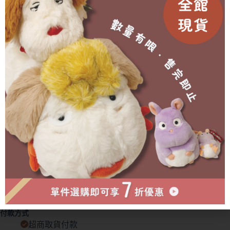
🥐 預購商品2-3週(不含假日)，能等待的菠友們再進行訂
購(提前或延後都會另行通知)
🥐 外盒在運送中多少會有碰撞/碎裂等狀況發生，不會影
響商品本身🙇‍♀️
有需要協助的地方歡迎私訊官方賴詢問🫶🏻
成為會員即可享有折扣！
已售完
物流方式
付款方式
超商取貨付款