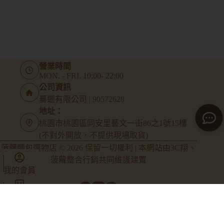
營業時間
MON. - FRI. 10:00- 22:00
公司資訊
驀遡有限公司 | 90572628
地址：
桃園市桃園區同安里藝文一街86之1號15樓
(不對外開放，不提供現場取貨)
菠蘿麵包選物店 © 2026 保留一切權利 | 本網站由
3C翔
、
菠蘿整合行銷
共同維護建置
我的會員
商店