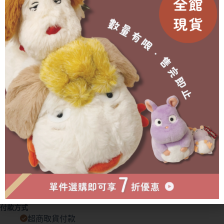
🥐 預購商品2-3週(不含假日)，能等待的菠友們再進行訂
購(提前或延後都會另行通知)
🥐 外盒在運送中多少會有碰撞/碎裂等狀況發生，不會影
響商品本身🙇‍♀️
有需要協助的地方歡迎私訊官方賴詢問🫶🏻
成為會員即可享有折扣！
已售完
物流方式
付款方式
超商取貨付款