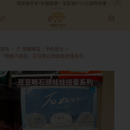
現貨單件享7折優惠價、全館滿$790元限時免運 .ᐟ.ᐟ
首頁
🥐 預購專區┊予約受注
「隨機不挑款」豆豆眼石頭娃娃扭蛋系列