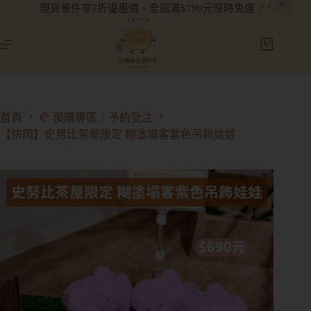
現貨單件享7折優惠價、全館滿$790元限時免運 .ᐟ.ᐟ
首頁
🥐 預購專區┊予約受注
【快閃】史努比茶屋限定 糊塗塌客紫色吊飾娃娃