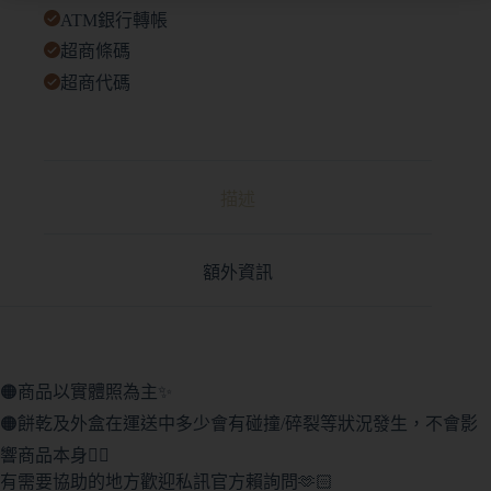
ATM銀行轉帳
超商條碼
超商代碼
描述
額外資訊
🟠商品以實體照為主✨
🟠餅乾及外盒在運送中多少會有碰撞/碎裂等狀況發生，不會影
響商品本身🙇‍♀️
有需要協助的地方歡迎私訊官方賴詢問🫶🏻