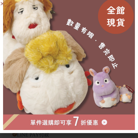
購(提前或延後都會另行通知)
🥐 外盒在運送中多少會有碰撞/碎裂等狀況發生，不會影
響商品本身🙇‍♀️
有需要協助的地方歡迎私訊官方賴詢問🫶🏻
成為會員即可享有折扣！
已售完
物流方式
付款方式
超商取貨付款
LINE PAY付款