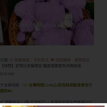
分類:
🥐 預購專區┊予約受注
,
💝 快閃連線┊期間限定
【快閃】史努比茶屋限定 糊塗塌客紫色吊飾娃娃
NT$
690
🎐收單時間：
5/7 台灣時間12:00止(若有缺貨斷貨會另行
通知💫)
🥐 預購商品2-3週(不含假日)，能等待的菠友們再進行訂