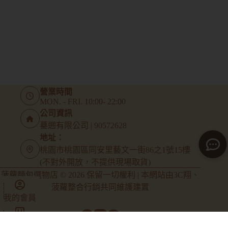
營業時間
MON. - FRI. 10:00- 22:00
公司資訊
驀遡有限公司 | 90572628
地址：
桃園市桃園區同安里藝文一街86之1號15樓
(不對外開放，不提供現場取貨)
菠蘿麵包選物店 © 2026 保留一切權利 | 本網站由
3C翔
、
菠蘿整合行銷
共同維護建置
我的會員
商店