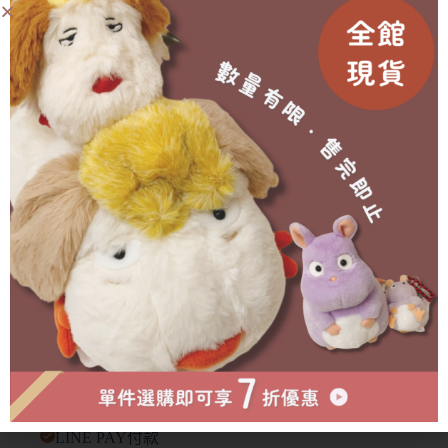
購(提前或延後都會另行通知)
🥐 外盒在運送中多少會有碰撞/碎裂等狀況發生，不會影
響商品本身🙇‍♀️
有需要協助的地方歡迎私訊官方賴詢問🫶🏻
成為會員即可享有折扣！
已售完
物流方式
付款方式
超商取貨付款
LINE PAY付款