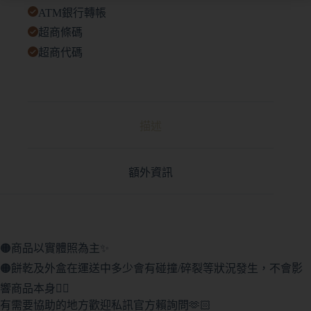
ATM銀行轉帳
超商條碼
超商代碼
描述
額外資訊
🟠商品以實體照為主✨
🟠餅乾及外盒在運送中多少會有碰撞/碎裂等狀況發生，不會影
響商品本身🙇‍♀️
有需要協助的地方歡迎私訊官方賴詢問🫶🏻