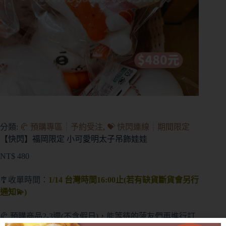
分類:
🥐 預購專區┊予約受注
,
💝 快閃連線┊期間限定
【快閃】福岡限定 小可愛明太子吊飾娃娃
NT$
480
🎐收單時間：
1/14 台灣時間16:00止(若有缺貨斷貨會另行
通知💫)
🥐 預購商品2-3週(不含假日)，能等待的菠友們再進行訂