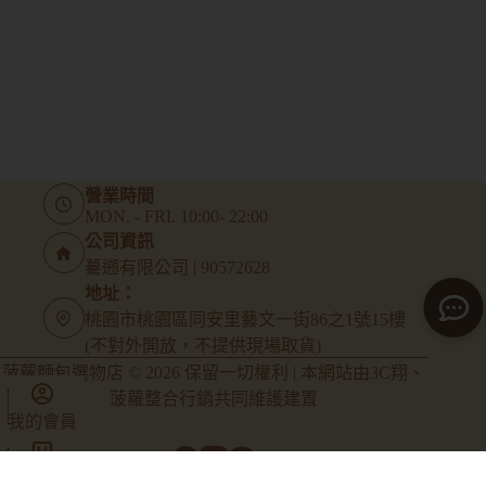
營業時間
MON. - FRI. 10:00- 22:00
公司資訊
驀遡有限公司 | 90572628
地址：
桃園市桃園區同安里藝文一街86之1號15樓
(不對外開放，不提供現場取貨)
菠蘿麵包選物店 © 2026 保留一切權利 | 本網站由
3C翔
、
菠蘿整合行銷
共同維護建置
我的會員
商店