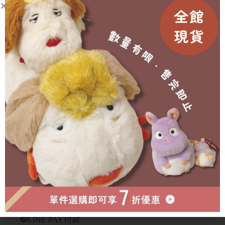
購(提前或延後都會另行通知)
🥐 外盒在運送中多少會有碰撞/碎裂等狀況發生，不會影
響商品本身🙇‍♀️
有需要協助的地方歡迎私訊官方賴詢問🫶🏻
成為會員即可享有折扣！
已售完
物流方式
付款方式
超商取貨付款
LINE PAY付款