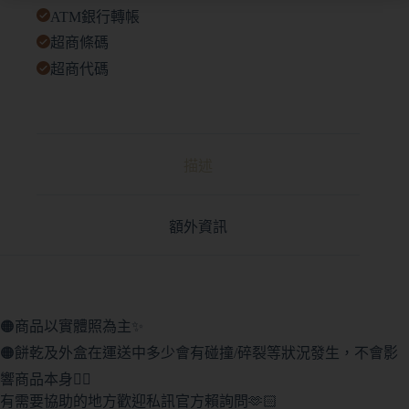
ATM銀行轉帳
超商條碼
超商代碼
描述
額外資訊
🟠商品以實體照為主✨
🟠餅乾及外盒在運送中多少會有碰撞/碎裂等狀況發生，不會影
響商品本身🙇‍♀️
有需要協助的地方歡迎私訊官方賴詢問🫶🏻