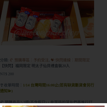
分類:
🥐 預購專區┊予約受注
,
💝 快閃連線┊期間限定
【快閃】福岡限定 明太子仙貝禮盒裝20入
NT$
200
🎐收單時間：
1/14 台灣時間16:00止(若有缺貨斷貨會另行
通知💫)
🥐 預購商品2-3週(不含假日)，能等待的菠友們再進行訂