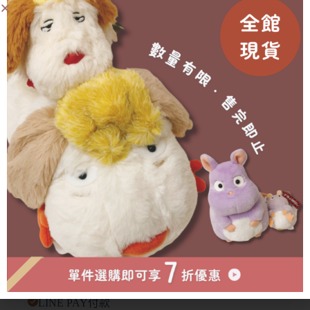
購(提前或延後都會另行通知)
🥐 外盒在運送中多少會有碰撞/碎裂等狀況發生，不會影
響商品本身🙇‍♀️
有需要協助的地方歡迎私訊官方賴詢問🫶🏻
成為會員即可享有折扣！
已售完
物流方式
付款方式
超商取貨付款
LINE PAY付款