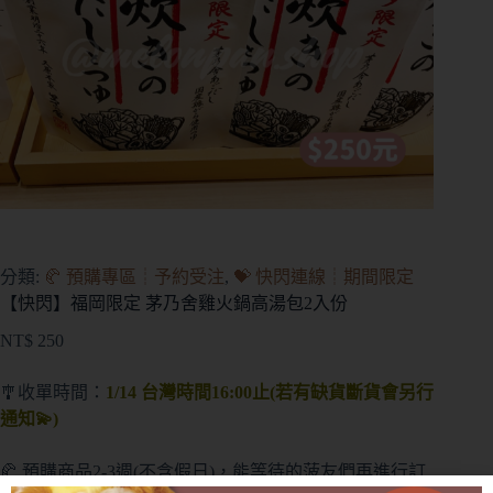
分類:
🥐 預購專區┊予約受注
,
💝 快閃連線┊期間限定
【快閃】福岡限定 茅乃舍雞火鍋高湯包2入份
NT$
250
🎐收單時間：
1/14 台灣時間16:00止(若有缺貨斷貨會另行
通知💫)
🥐 預購商品2-3週(不含假日)，能等待的菠友們再進行訂