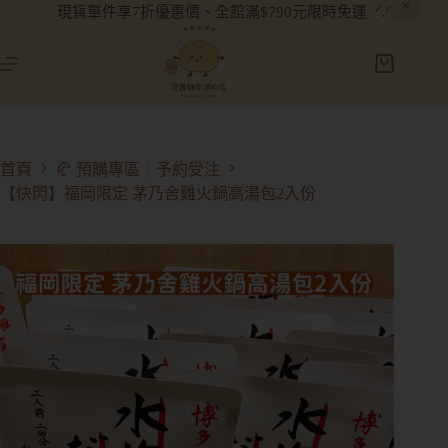
現貨單件享7折優惠價、全館滿$790元限時免運 .ᐟ.ᐟ
首頁
🥐 預購專區┊予約受注
【快閃】福岡限定 茅乃舍雞火鍋高湯包2入份