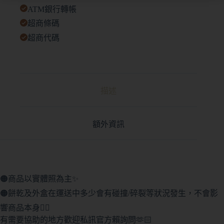
ATM銀行轉帳
超商條碼
超商代碼
描述
額外資訊
🟠商品以實體照為主✨
🟠餅乾及外盒在運送中多少會有碰撞/碎裂等狀況發生，不會影
響商品本身🙇‍♀️
有需要協助的地方歡迎私訊官方賴詢問🫶🏻