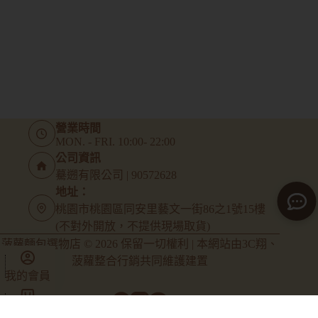
營業時間
MON. - FRI. 10:00- 22:00
公司資訊
驀遡有限公司 | 90572628
地址：
桃園市桃園區同安里藝文一街86之1號15樓
(不對外開放，不提供現場取貨)
菠蘿麵包選物店 © 2026 保留一切權利 | 本網站由
3C翔
、
菠蘿整合行銷
共同維護建置
我的會員
商店