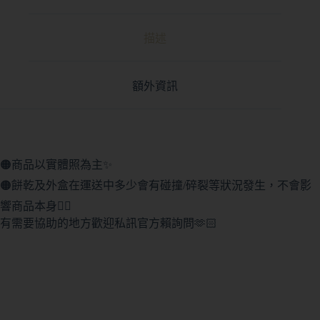
描述
額外資訊
🟠商品以實體照為主✨
🟠餅乾及外盒在運送中多少會有碰撞/碎裂等狀況發生，不會影
響商品本身🙇‍♀️
有需要協助的地方歡迎私訊官方賴詢問🫶🏻