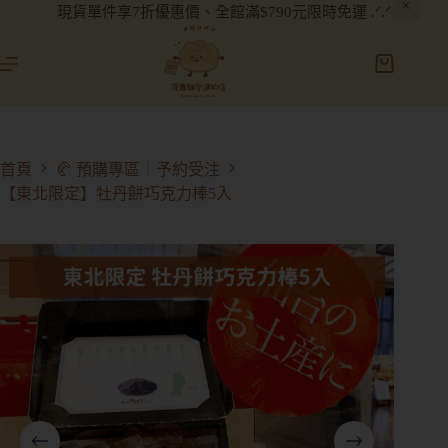
現貨單件享7折優惠價、全館滿$790元限時免運 .ᐟ.ᐟ
首頁
🥐 預購專區┊予約受注
【東北限定】牡丹餅巧克力棒5入