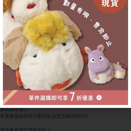
分類:
🥐 預購專區┊予約受注
,
💝 快閃連線┊期間限定
【東北限定】牡丹餅巧克力棒5入
NT$
360
🎐收單時間：
5/10 台灣時間18:00止(若有缺貨斷貨會另行
通知💫)
🥐 預購商品2-3週(不含假日)，能等待的菠友們再進行訂
購(提前或延後都會另行通知)
🥐 外盒在運送中多少會有碰撞/碎裂等狀況發生，不會影
響商品本身🙇‍♀️
有需要協助的地方歡迎私訊官方賴詢問🫶🏻
成為會員即可享有折扣！