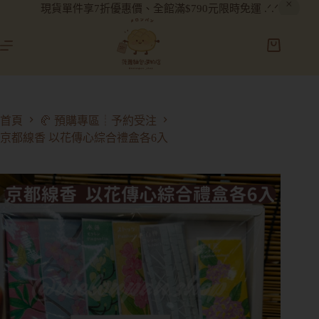
現貨單件享7折優惠價、全館滿$790元限時免運 .ᐟ.ᐟ
首頁
🥐 預購專區┊予約受注
京都線香 以花傳心綜合禮盒各6入