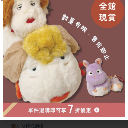
🥐 外盒在運送中多少會有碰撞/碎裂等狀況發生，不會影
響商品本身🙇‍♀️
有需要協助的地方歡迎私訊官方賴詢問🫶🏻
成為會員即可享有折扣！
已售完
物流方式
付款方式
超商取貨付款
LINE PAY付款
ATM銀行轉帳