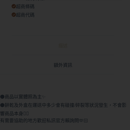
超商條碼
超商代碼
描述
額外資訊
🟠商品以實體照為主✨
🟠餅乾及外盒在運送中多少會有碰撞/碎裂等狀況發生，不會影
響商品本身🙇‍♀️
有需要協助的地方歡迎私訊官方賴詢問🫶🏻