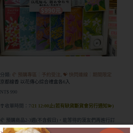
分類:
🥐 預購專區┊予約受注
,
💝 快閃連線┊期間限定
京都線香 以花傳心綜合禮盒各6入
NT$
990
🎐收單時間：7
/21 12:00止(若有缺貨斷貨會另行通知💫)
🥐 預購商品2-3週(不含假日)，能等待的菠友們再進行訂
購(提前或延後都會另行通知)