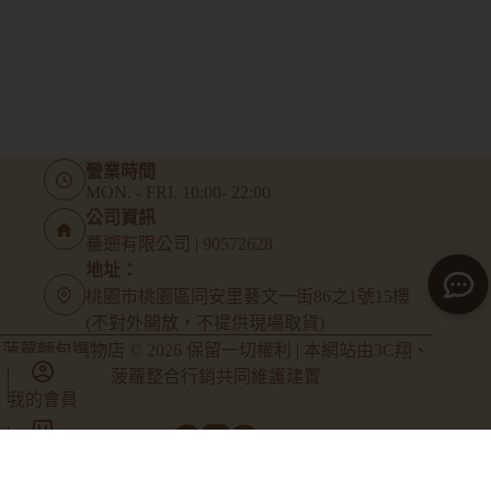
營業時間
MON. - FRI. 10:00- 22:00
公司資訊
驀遡有限公司 | 90572628
地址：
桃園市桃園區同安里藝文一街86之1號15樓
(不對外開放，不提供現場取貨)
菠蘿麵包選物店 © 2026 保留一切權利 | 本網站由
3C翔
、
菠蘿整合行銷
共同維護建置
我的會員
商店