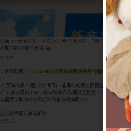
分類:
🥐 預購專區┊予約受注
,
💝 快閃連線┊期間限定
小熊餅乾 彈珠汽水味46g
NT$
79
🎐收單時間：7
/21 12:00止(若有缺貨斷貨會另行通知💫)
🥐 預購商品2-3週(不含假日)，能等待的菠友們再進行訂購(提
🥐 外盒在運送中多少會有碰撞/碎裂等狀況發生，不會影響商品本身
有需要協助的地方歡迎私訊官方賴詢問🫶🏻
成為會員即可享有折扣！
已售完