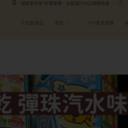
現貨單件享7折優惠價、全館滿$790元限時免運 .ᐟ.ᐟ
🥐自創商品
商店
VIP會員資格