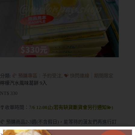
分類:
🥐 預購專區┊予約受注
,
💝 快閃連線┊期間限定
檸檬汽水風味葛餅 9入
NT$
330
🎐收單時間：7
/6 12:00止(若有缺貨斷貨會另行通知💫)
🥐 預購商品2-3週(不含假日)，能等待的菠友們再進行訂
購(提前或延後都會另行通知)