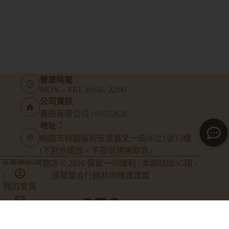
營業時間
MON. - FRI. 10:00- 22:00
公司資訊
驀遡有限公司 | 90572628
地址：
桃園市桃園區同安里藝文一街86之1號15樓
(不對外開放，不提供現場取貨)
菠蘿麵包選物店 © 2026 保留一切權利 | 本網站由
3C翔
、
菠蘿整合行銷
共同維護建置
我的會員
商店