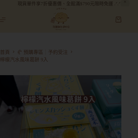
現貨單件享7折優惠價、全館滿$790元限時免運 .ᐟ.ᐟ
首頁
🥐 預購專區┊予約受注
檸檬汽水風味葛餅 9入