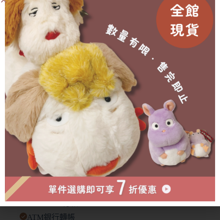
🥐 外盒在運送中多少會有碰撞/碎裂等狀況發生，不會影
響商品本身🙇‍♀️
有需要協助的地方歡迎私訊官方賴詢問🫶🏻
成為會員即可享有折扣！
已售完
物流方式
付款方式
超商取貨付款
LINE PAY付款
ATM銀行轉帳