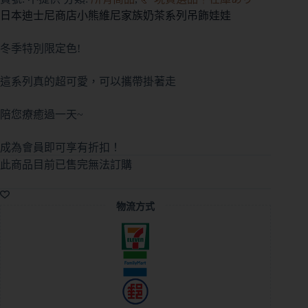
日本迪士尼商店小熊維尼家族奶茶系列吊飾娃娃
冬季特別限定色!
這系列真的超可愛，可以攜帶掛著走
陪您療癒過一天~
成為會員即可享有折扣！
此商品目前已售完無法訂購
A
l
物流方式
t
e
r
n
a
t
i
v