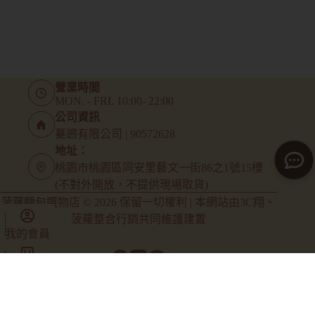
營業時間
MON. - FRI. 10:00- 22:00
公司資訊
驀遡有限公司 | 90572628
地址：
桃園市桃園區同安里藝文一街86之1號15樓
(不對外開放，不提供現場取貨)
菠蘿麵包選物店 © 2026 保留一切權利 | 本網站由
3C翔
、
菠蘿整合行銷
共同維護建置
我的會員
商店
我的最愛