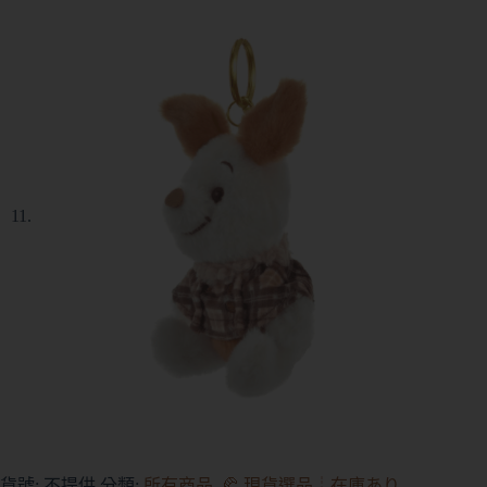
貨號:
不提供
分類:
所有商品
,
🥐 現貨選品┊在庫あり