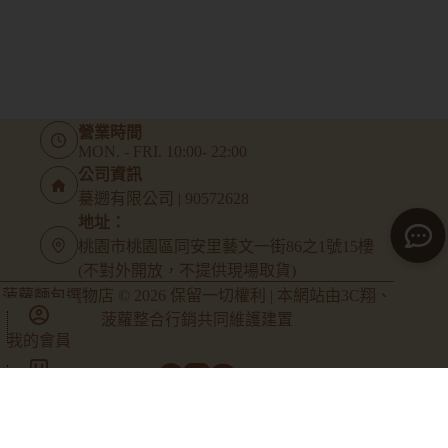
營業時間
MON. - FRI. 10:00- 22:00
公司資訊
驀遡有限公司 | 90572628
地址：
桃園市桃園區同安里藝文一街86之1號15樓
(不對外開放，不提供現場取貨)
菠蘿麵包選物店 © 2026 保留一切權利 | 本網站由
3C翔
、
菠蘿整合行銷
共同維護建置
我的會員
商店