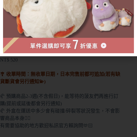
分類:
🏠 居家生活┊ライフスタイル
,
💗 吉伊卡哇┊ちい
かわ
,
💝 快閃連線┊期間限定
,
📔 2026年┊2026
,
🥐 現貨
選品┊在庫あり
,
🧈 當月選品┊今月のいちおしアイテ
ム
〖現貨選品〗吉伊卡哇 2026年插畫日曆
NT$
520
🎐 收單時間：無收單日期，日本完售前都可追加(若有缺
貨斷貨會另行通知💫)
🥐 預購商品2-3週(不含假日)，能等待的菠友們再進行訂
購(提前或延後都會另行通知)
🥐 外盒在運送中多少會有碰撞/碎裂等狀況發生，不會影
響商品本身🙇‍♀️
有需要協助的地方歡迎私訊官方賴詢問🫶🏻