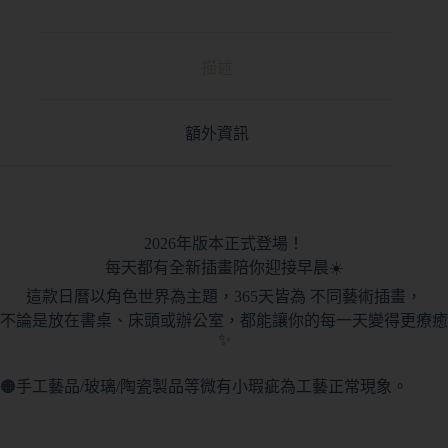
描述
額外資訊
2026年版本正式登場！
每天都有全新插畫陪你迎接早晨☀️
這款日曆以角色世界為主題，365天皆為 不同藝術插畫，
不論是放在書桌、床頭或辦公室，都能讓你的每一天變得更療癒
✨
🟠手工藝品/玻璃/陶瓷製品等微有小瑕疵為工藝正常現象。