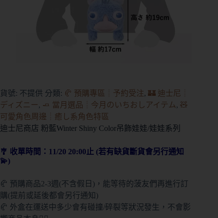
貨號:
不提供
分類:
🥐 預購專區┊予約受注
,
🏰 迪士尼┊
ディズニー
,
🧈 當月選品┊今月のいちおしアイテム
,
🧸
可愛角色周邊┊癒し系角色特區
迪士尼商店 粉藍Winter Shiny Color吊飾娃娃/娃娃系列
🎐 收單時間：11/20 20:00止 (若有缺貨斷貨會另行通知
💫)
🥐 預購商品2-3週(不含假日)，能等待的菠友們再進行訂
購(提前或延後都會另行通知)
🥐 外盒在運送中多少會有碰撞/碎裂等狀況發生，不會影