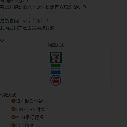
響商品本身🙇‍♀️
有需要協助的地方歡迎私訊官方賴詢問🫶🏻
成為會員即可享有折扣！
此商品目前已售完無法訂購
A
l
物流方式
t
e
r
n
a
t
i
v
e
付款方式
:
超商取貨付款
LINE PAY付款
ATM銀行轉帳
超商條碼