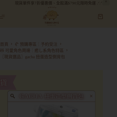
現貨單件享7折優惠價、全館滿$790元限時免運 .ᐟ.ᐟ
首頁
🥐 預購專區┊予約受注
🧸 可愛角色周邊┊癒し系角色特區
〖現貨選品〗gacha 扭蛋造型側背包