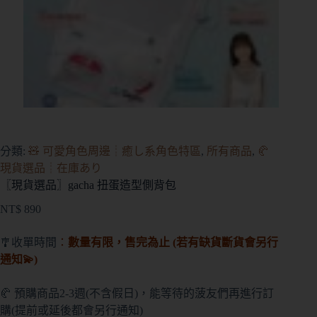
分類:
🧸 可愛角色周邊┊癒し系角色特區
,
所有商品
,
🥐
現貨選品┊在庫あり
〖現貨選品〗gacha 扭蛋造型側背包
NT$
890
🎐收單時間
：
數量有限，售完為止
(若
有缺貨斷貨會另行
通知💫)
🥐 預購商品2-3週(不含假日)，能等待的菠友們再進行訂
購(提前或延後都會另行通知)