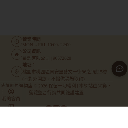
營業時間
MON. - FRI. 10:00- 22:00
公司資訊
驀遡有限公司 | 90572628
地址：
桃園市桃園區同安里藝文一街86之1號15樓
(不對外開放，不提供現場取貨)
菠蘿麵包選物店 © 2026 保留一切權利 | 本網站由
3C翔
、
菠蘿整合行銷
共同維護建置
我的會員
商店