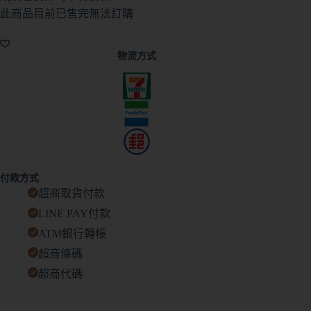
此商品目前已售完無法訂購
A
l
物流方式
t
e
r
n
a
t
i
v
e
付款方式
:
超商取貨付款
LINE PAY付款
ATM銀行轉帳
超商條碼
超商代碼