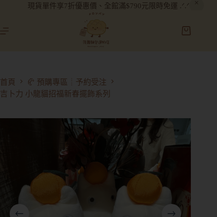
現貨單件享7折優惠價、全館滿$790元限時免運 .ᐟ.ᐟ
首頁
🥐 預購專區┊予約受注
吉卜力 小龍貓招福新春擺飾系列