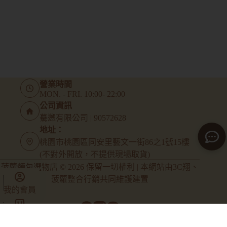
營業時間
MON. - FRI. 10:00- 22:00
公司資訊
驀遡有限公司 | 90572628
地址：
桃園市桃園區同安里藝文一街86之1號15樓
(不對外開放，不提供現場取貨)
菠蘿麵包選物店 © 2026 保留一切權利 | 本網站由
3C翔
、
菠蘿整合行銷
共同維護建置
我的會員
商店