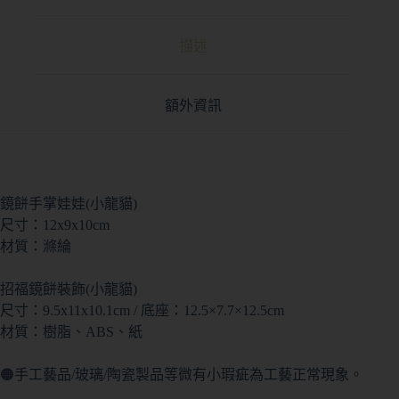
描述
額外資訊
鏡餅手掌娃娃(小龍貓)
尺寸：12x9x10cm
材質：滌綸
招福鏡餅裝飾(小龍貓)
尺寸：9.5x11x10.1cm / 底座：12.5×7.7×12.5cm
材質：樹脂、ABS、紙
🟠手工藝品/玻璃/陶瓷製品等微有小瑕疵為工藝正常現象。