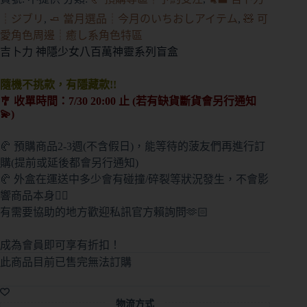
┊ジブリ
,
🧈 當月選品┊今月のいちおしアイテム
,
🧸 可
愛角色周邊┊癒し系角色特區
吉卜力 神隱少女八百萬神靈系列盲盒
隨機不挑款，有隱藏款!!
🎐 收單時間：7/30 20:00 止 (若有缺貨斷貨會另行通知
💫)
🥐 預購商品2-3週(不含假日)，能等待的菠友們再進行訂
購(提前或延後都會另行通知)
🥐 外盒在運送中多少會有碰撞/碎裂等狀況發生，不會影
響商品本身🙇‍♀️
有需要協助的地方歡迎私訊官方賴詢問🫶🏻
成為會員即可享有折扣！
此商品目前已售完無法訂購
A
l
物流方式