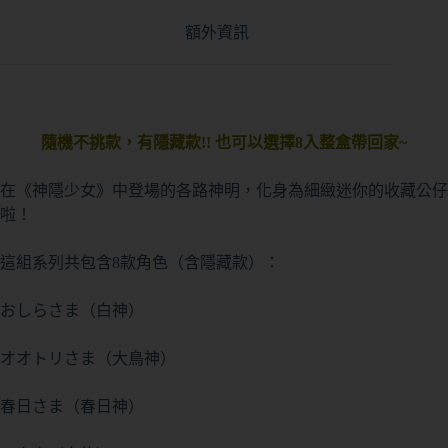
額外資訊
隨機不挑款，有隱藏款!! 也可以選擇8入整盒帶回家~
在《神隱少女》中登場的各路神明，化身為細緻迷你的收藏公仔
啦！
這組系列共包含8款角色（含隱藏款）：
おしらさま（白神）
オオトリさま（大鳥神）
春日さま（春日神）