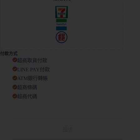
t
e
r
n
a
t
i
v
e
付款方式
:
超商取貨付款
LINE PAY付款
ATM銀行轉帳
超商條碼
超商代碼
描述