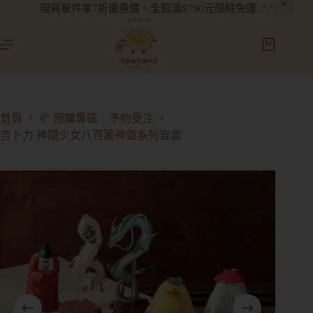
現貨單件享7折優惠價、全館滿$790元限時免運 .ᐟ.ᐟ
首頁
🥐 預購專區┊予約受注
吉卜力 神隱少女八百萬神靈系列盲盒