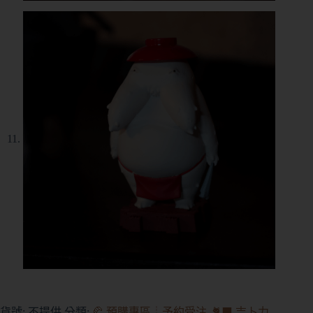
貨號:
不提供
分類:
🥐 預購專區┊予約受注
,
🐈‍⬛ 吉卜力