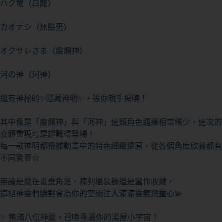
ハク竜（白龍）
カオナシ（無臉男）
オクサレさま（腐爛神）
河の神（河神）
還有神秘的✨隱藏神明✨，等你親手揭曉！
其中像是「腐爛神」與「河神」這類角色週邊相當稀少，這次的
立體重現可是超難得登場！
每一款神明都根據動畫中的特色細緻還原，從各個角度欣賞都有
不同驚喜☆
無論是擺在書桌角落、陳列櫃裝飾還是當作收藏，
這組神靈們絕對會為你的空間注入滿滿靈氣與童心💫
✨ 集滿八位神靈，召喚專屬你的湯屋小宇宙！