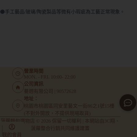
🟠手工藝品/玻璃/陶瓷製品等微有小瑕疵為工藝正常現象。
營業時間
MON. - FRI. 10:00- 22:00
公司資訊
驀遡有限公司 | 90572628
地址：
桃園市桃園區同安里藝文一街86之1號15樓
(不對外開放，不提供現場取貨)
菠蘿麵包選物店 © 2026 保留一切權利 | 本網站由
3C翔
、
菠蘿整合行銷
共同維護建置
我的會員