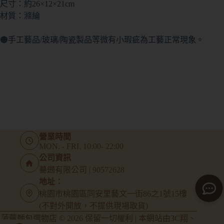
尺寸：約26×12×21cm
材質：滌綸
🟠手工藝品/玻璃/陶瓷製品等微有小瑕疵為工藝正常現象。
營業時間
MON. - FRI. 10:00- 22:00
公司資訊
驀遡有限公司 | 90572628
地址：
桃園市桃園區同安里藝文一街86之1號15樓
(不對外開放，不提供現場取貨)
菠蘿麵包選物店 © 2026 保留一切權利 | 本網站由
3C翔
、