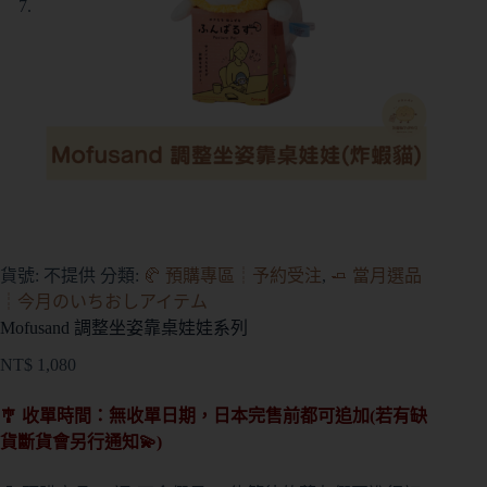
貨號:
不提供
分類:
🥐 預購專區┊予約受注
,
🧈 當月選品
┊今月のいちおしアイテム
Mofusand 調整坐姿靠桌娃娃系列
NT$
1,080
🎐 收單時間：無收單日期，日本完售前都可追加(若有缺
貨斷貨會另行通知💫)