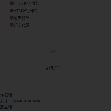
LINE PAY付款
ATM銀行轉帳
超商條碼
超商代碼
描述
額外資訊
炸蝦貓
尺寸：約36×14.5×18cm
鯊魚貓