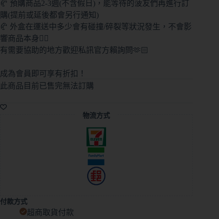
🥐 預購商品2-3週(不含假日)，能等待的菠友們再進行訂
購(提前或延後都會另行通知)
🥐 外盒在運送中多少會有碰撞/碎裂等狀況發生，不會影
響商品本身🙇‍♀️
有需要協助的地方歡迎私訊官方賴詢問🫶🏻
成為會員即可享有折扣！
此商品目前已售完無法訂購
A
l
物流方式
t
e
r
n
a
t
i
v
e
付款方式
:
超商取貨付款