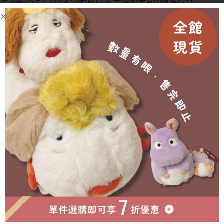
🥐 預購商品2-3週(不含假日)，能等待的菠友們再進行訂
購(提前或延後都會另行通知)
🥐 外盒在運送中多少會有碰撞/碎裂等狀況發生，不會影
響商品本身🙇‍♀️
有需要協助的地方歡迎私訊官方賴詢問🫶🏻
成為會員即可享有折扣！
已售完
物流方式
付款方式
超商取貨付款