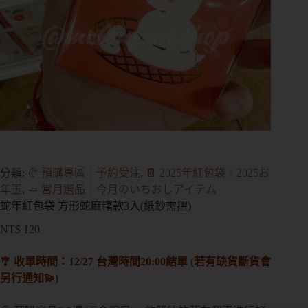
分類:
🥐 預購專區┊予約受注
,
📔 2025年紅包袋┊2025お
年玉
,
🧈 當月選品┊今月のいちおしアイテム
蛇年紅包袋 方形蛇麻糬款3入(紙鈔需摺)
NT$
120
🎐 收單時間：12/27 台灣時間20:00結單 (若有缺貨斷貨會
另行通知💫)