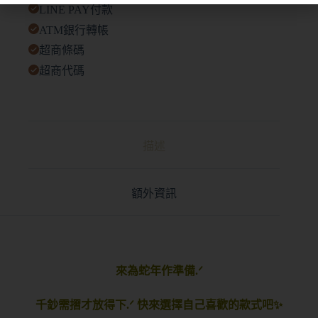
LINE PAY付款
ATM銀行轉帳
超商條碼
超商代碼
描述
額外資訊
來為蛇年作準備.ᐟ
千鈔需摺才放得下.ᐟ 快來選擇自己喜歡的款式吧✨