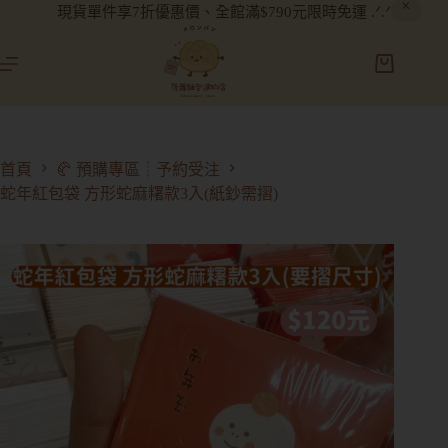
現貨單件享7折優惠價、全館滿$790元限時免運 .ᐟ.ᐟ
首頁
🥐 預購專區┊予約受注
蛇年紅包袋 方形蛇麻糬款3入(紙鈔需摺)