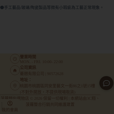
🟠手工藝品/玻璃/陶瓷製品等微有小瑕疵為工藝正常現象。
營業時間
MON. - FRI. 10:00- 22:00
公司資訊
驀遡有限公司 | 90572628
地址：
桃園市桃園區同安里藝文一街86之1號15樓
(不對外開放，不提供現場取貨)
菠蘿麵包選物店 © 2026 保留一切權利 | 本網站由
3C翔
、
菠蘿整合行銷
共同維護建置
我的會員