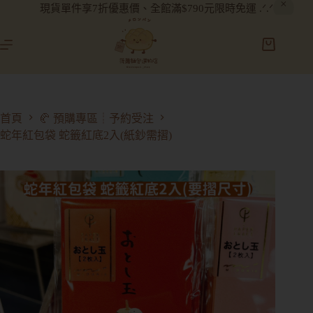
現貨單件享7折優惠價、全館滿$790元限時免運 .ᐟ.ᐟ
首頁
🥐 預購專區┊予約受注
蛇年紅包袋 蛇籤紅底2入(紙鈔需摺)