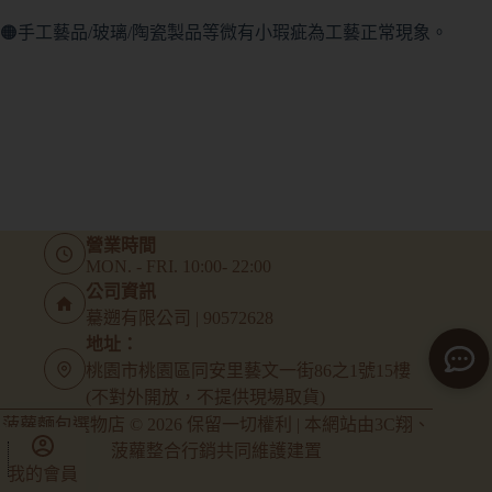
🟠手工藝品/玻璃/陶瓷製品等微有小瑕疵為工藝正常現象。
營業時間
MON. - FRI. 10:00- 22:00
公司資訊
驀遡有限公司 | 90572628
地址：
桃園市桃園區同安里藝文一街86之1號15樓
(不對外開放，不提供現場取貨)
菠蘿麵包選物店 © 2026 保留一切權利 | 本網站由
3C翔
、
菠蘿整合行銷
共同維護建置
我的會員