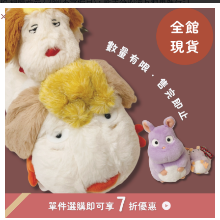
🥐 預購商品2-3週(不含假日)，能等待的菠友們再進行訂
購(提前或延後都會另行通知)
🥐 外盒在運送中多少會有碰撞/碎裂等狀況發生，不會影
響商品本身🙇‍♀️
有需要協助的地方歡迎私訊官方賴詢問🫶🏻
成為會員即可享有折扣！
已售完
物流方式
付款方式
超商取貨付款