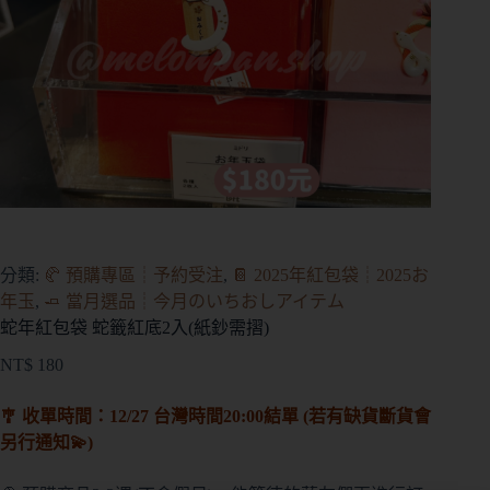
分類:
🥐 預購專區┊予約受注
,
📔 2025年紅包袋┊2025お
年玉
,
🧈 當月選品┊今月のいちおしアイテム
蛇年紅包袋 蛇籤紅底2入(紙鈔需摺)
NT$
180
🎐 收單時間：12/27 台灣時間20:00結單 (若有缺貨斷貨會
另行通知💫)