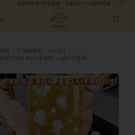
現貨單件享7折優惠價、全館滿$790元限時免運 .ᐟ.ᐟ
首頁
🥐 預購專區┊予約受注
蛇年紅包袋 多拉A夢金底2入(紙鈔不需摺)