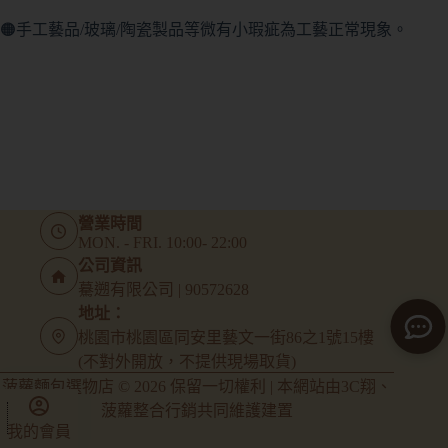
🟠手工藝品/玻璃/陶瓷製品等微有小瑕疵為工藝正常現象。
營業時間
MON. - FRI. 10:00- 22:00
公司資訊
驀遡有限公司 | 90572628
地址：
桃園市桃園區同安里藝文一街86之1號15樓
(不對外開放，不提供現場取貨)
菠蘿麵包選物店 © 2026 保留一切權利 | 本網站由
3C翔
、
菠蘿整合行銷
共同維護建置
我的會員