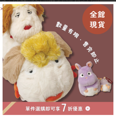
🥐 預購商品2-3週(不含假日)，能等待的菠友們再進行訂
購(提前或延後都會另行通知)
🥐 外盒在運送中多少會有碰撞/碎裂等狀況發生，不會影
響商品本身🙇‍♀️
有需要協助的地方歡迎私訊官方賴詢問🫶🏻
成為會員即可享有折扣！
已售完
物流方式
付款方式
超商取貨付款