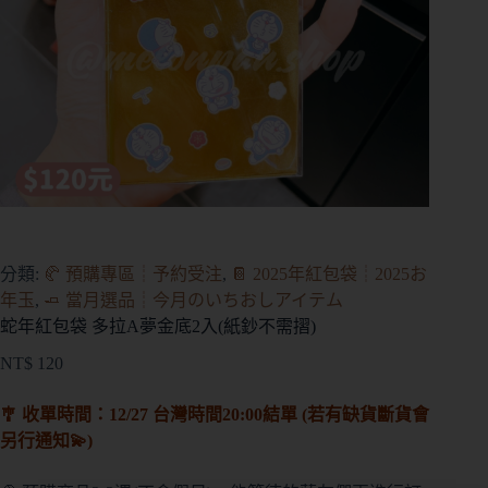
分類:
🥐 預購專區┊予約受注
,
📔 2025年紅包袋┊2025お
年玉
,
🧈 當月選品┊今月のいちおしアイテム
蛇年紅包袋 多拉A夢金底2入(紙鈔不需摺)
NT$
120
🎐 收單時間：12/27 台灣時間20:00結單 (若有缺貨斷貨會
另行通知💫)