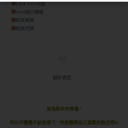
LINE PAY付款
ATM銀行轉帳
超商條碼
超商代碼
描述
額外資訊
來為蛇年作準備.ᐟ
可以不需摺千鈔放得下.ᐟ 快來選擇自己喜歡的款式吧✨