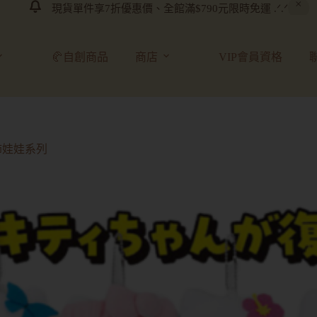
現貨單件享7折優惠價、全館滿$790元限時免運 .ᐟ.ᐟ
🥐自創商品
商店
VIP會員資格
款吊飾娃娃系列