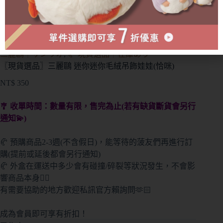
分類:
🧸 可愛角色周邊┊癒し系角色特區
,
所有商品
,
🎀
三麗鷗┊サンリオ
,
🥐 現貨選品┊在庫あり
〖現貨選品〗三麗鷗 迷你迷你毛絨吊飾娃娃(恰咪)
NT$
350
🎐 收單時間：數量有限，售完為止(若有缺貨斷貨會另行
通知💫)
🥐 預購商品2-3週(不含假日)，能等待的菠友們再進行訂
購(提前或延後都會另行通知)
🥐 外盒在運送中多少會有碰撞/碎裂等狀況發生，不會影
響商品本身🙇‍♀️
有需要協助的地方歡迎私訊官方賴詢問🫶🏻
成為會員即可享有折扣！