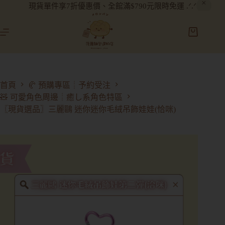
現貨單件享7折優惠價、全館滿$790元限時免運 .ᐟ.ᐟ
首頁
🥐 預購專區┊予約受注
🧸 可愛角色周邊┊癒し系角色特區
〖現貨選品〗三麗鷗 迷你迷你毛絨吊飾娃娃(恰咪)