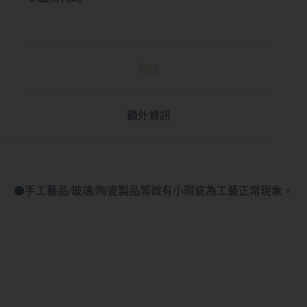
描述
額外資訊
🟠手工藝品/玻璃/陶瓷製品等微有小瑕疵為工藝正常現象。