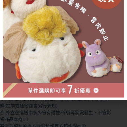
分類:
🧸 可愛角色周邊┊癒し系角色特區
,
所有商品
,
🎀
三麗鷗┊サンリオ
,
🥐 現貨選品┊在庫あり
〖現貨選品〗三麗鷗 布丁狗魔法愛心吊飾娃娃
NT$
890
🎐 收單時間：數量有限，售完為止(若有缺貨斷貨會另行
通知💫)
🥐 預購商品2-3週(不含假日)，能等待的菠友們再進行訂
購(提前或延後都會另行通知)
🥐 外盒在運送中多少會有碰撞/碎裂等狀況發生，不會影
響商品本身🙇‍♀️
有需要協助的地方歡迎私訊官方賴詢問🫶🏻