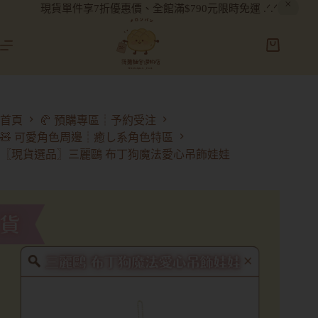
現貨單件享7折優惠價、全館滿$790元限時免運 .ᐟ.ᐟ
首頁
🥐 預購專區┊予約受注
🧸 可愛角色周邊┊癒し系角色特區
〖現貨選品〗三麗鷗 布丁狗魔法愛心吊飾娃娃