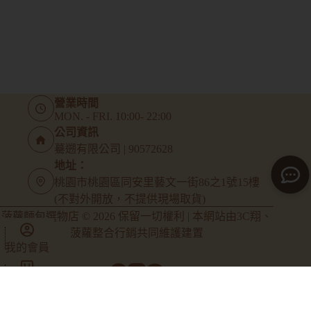
營業時間
MON. - FRI. 10:00- 22:00
公司資訊
驀遡有限公司 | 90572628
地址：
桃園市桃園區同安里藝文一街86之1號15樓
(不對外開放，不提供現場取貨)
菠蘿麵包選物店 © 2026 保留一切權利 | 本網站由
3C翔
、
菠蘿整合行銷
共同維護建置
我的會員
商店