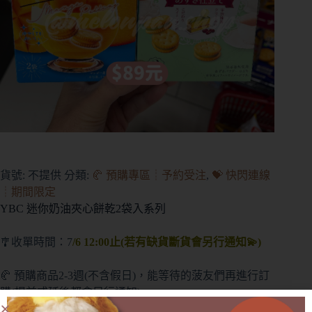
貨號:
不提供
分類:
🥐 預購專區┊予約受注
,
💝 快閃連線
┊期間限定
YBC 迷你奶油夾心餅乾2袋入系列
🎐收單時間：7
/6 12:00止(若有缺貨斷貨會另行通知💫)
🥐 預購商品2-3週(不含假日)，能等待的菠友們再進行訂
購(提前或延後都會另行通知)
🥐 外盒在運送中多少會有碰撞/碎裂等狀況發生，不會影