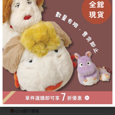
響商品本身🙇‍♀️
有需要協助的地方歡迎私訊官方賴詢問🫶🏻
成為會員即可享有折扣！
此商品目前已售完無法訂購
A
l
物流方式
t
e
r
n
a
t
i
v
e
付款方式
:
超商取貨付款
LINE PAY付款
ATM銀行轉帳