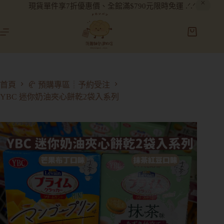
現貨單件享7折優惠價、全館滿$790元限時免運 .ᐟ.ᐟ
首頁
🥐 預購專區┊予約受注
YBC 迷你奶油夾心餅乾2袋入系列