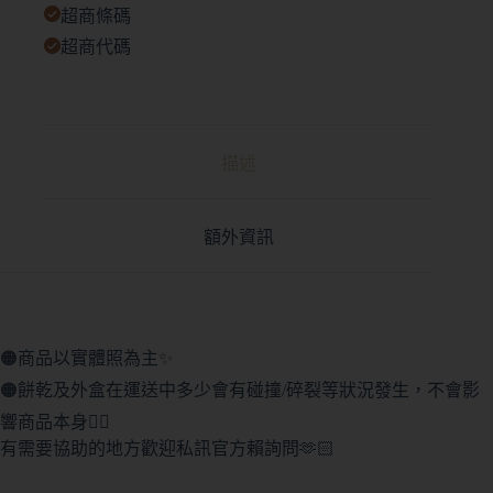
超商條碼
超商代碼
描述
額外資訊
🟠商品以實體照為主✨
🟠餅乾及外盒在運送中多少會有碰撞/碎裂等狀況發生，不會影
響商品本身🙇‍♀️
有需要協助的地方歡迎私訊官方賴詢問🫶🏻